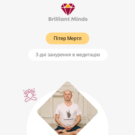
Пітер Мертл
3-дні занурення в медитацію