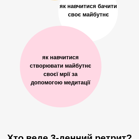
як навчитися бачити
своє майбутнє
як навчитися
створювати майбутнє
своєї мрії за
допомогою медитації
Хто веде 3-денний ретрит?