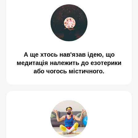
А ще хтось нав'язав ідею, що
медитація належить до езотерики
або чогось містичного.