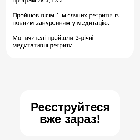
програм ACI, DCI
Пройшов вісім 1-місячних ретритів із
повним зануренням у медитацію.
Мої вчителі пройшли 3-річні
медитативні ретрити
Реєструйтеся
вже зараз!