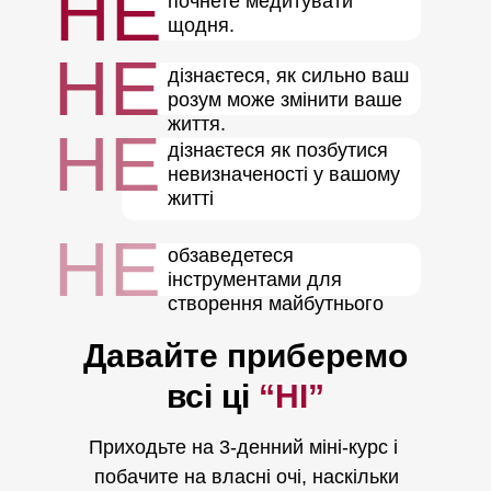
НЕ
почнете медитувати
щодня.
НЕ
дізнаєтеся, як сильно ваш
розум може змінити ваше
життя.
НЕ
дізнаєтеся як позбутися
невизначеності у вашому
житті
НЕ
обзаведетеся
інструментами для
створення майбутнього
Давайте приберемо
всі ці
“НІ”
Приходьте на 3-денний міні-курс і
побачите на власні очі, наскільки