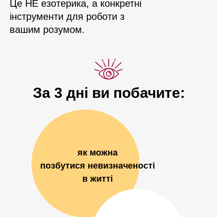
Це НЕ езотерика, а конкретні
інструменти для роботи з
вашим розумом.
За 3 дні ви побачите:
як можна
позбутися невизначеності
в житті